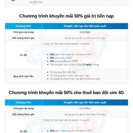
Chương trình khuyến mãi 50% giá trị tiền nạp
Chương trình khuyến mãi 50% cho thuê bao đổi sim 4G