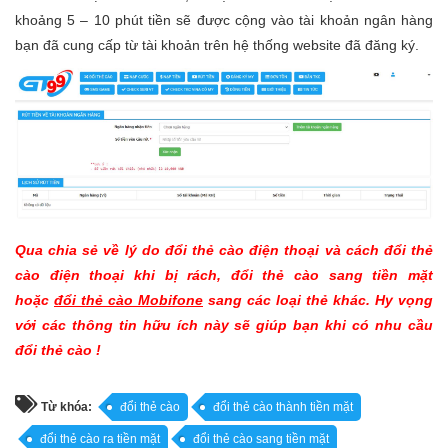
khoảng 5 – 10 phút tiền sẽ được cộng vào tài khoản ngân hàng
bạn đã cung cấp từ tài khoản trên hệ thống website đã đăng ký.
Qua chia sẻ về lý do đổi thẻ cào điện thoại và cách đổi thẻ
cào điện thoại khi bị rách, đổi thẻ cào sang tiền mặt
hoặc
đổi thẻ cào Mobifone
sang các loại thẻ khác. Hy vọng
với các thông tin hữu ích này sẽ giúp bạn khi có nhu cầu
đổi thẻ cào !
Từ khóa:
đổi thẻ cào
đổi thẻ cào thành tiền mặt
đổi thẻ cào ra tiền mặt
đổi thẻ cào sang tiền mặt