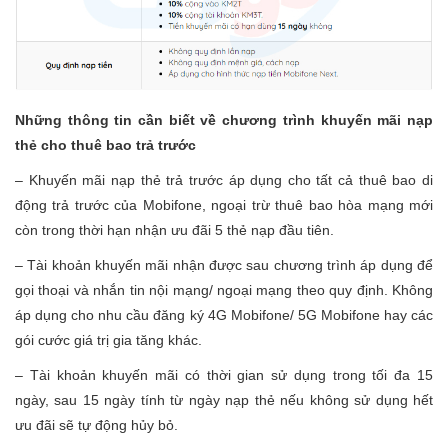
Những thông tin cần biết về chương trình khuyến mãi nạp
thẻ cho thuê bao trả trước
– Khuyến mãi nạp thẻ trả trước áp dụng cho tất cả thuê bao di
động trả trước của Mobifone, ngoại trừ thuê bao hòa mạng mới
còn trong thời hạn nhận ưu đãi 5 thẻ nạp đầu tiên.
– Tài khoản khuyến mãi nhận được sau chương trình áp dụng để
gọi thoại và nhắn tin nội mạng/ ngoại mạng theo quy định. Không
áp dụng cho nhu cầu đăng ký 4G Mobifone/ 5G Mobifone hay các
gói cước giá trị gia tăng khác.
– Tài khoản khuyến mãi có thời gian sử dụng trong tối đa 15
ngày, sau 15 ngày tính từ ngày nạp thẻ nếu không sử dụng hết
ưu đãi sẽ tự động hủy bỏ.