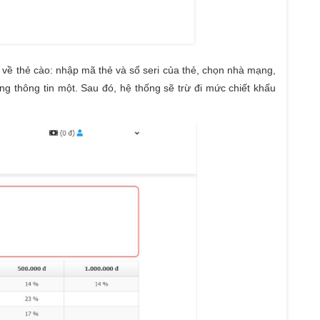
in về thẻ cào: nhập mã thẻ và số seri của thẻ, chọn nhà mạng,
g thông tin một. Sau đó, hệ thống sẽ trừ đi mức chiết khấu