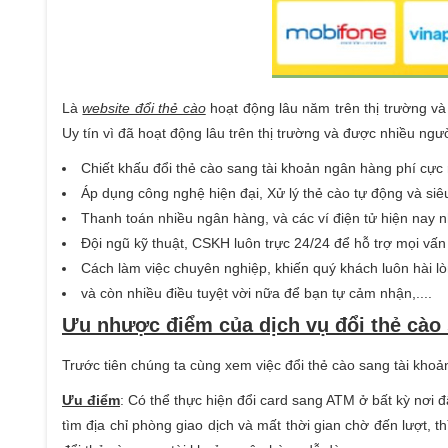
Là
website đổi thẻ cào
hoạt động lâu năm trên thị trường và
Uy tín vì đã hoạt động lâu trên thị trường và được nhiều ngư
Chiết khấu đổi thẻ cào sang tài khoản ngân hàng phí cực 
Áp dụng công nghệ hiện đại, Xử lý thẻ cào tự động và si
Thanh toán nhiều ngân hàng, và các ví điện tử hiện nay
Đội ngũ kỹ thuật, CSKH luôn trực 24/24 để hỗ trợ mọi vấ
Cách làm việc chuyên nghiệp, khiến quý khách luôn hài lò
và còn nhiều điều tuyệt vời nữa để bạn tự cảm nhận,....
Ưu nhược điểm của dịch vụ đổi thẻ cào
Trước tiên chúng ta cùng xem việc đổi thẻ cào sang tài khoả
Ưu điểm
: Có thể thực hiện đổi card sang ATM ở bất kỳ nơi đ
tìm địa chỉ phòng giao dịch và mất thời gian chờ đến lượt, th