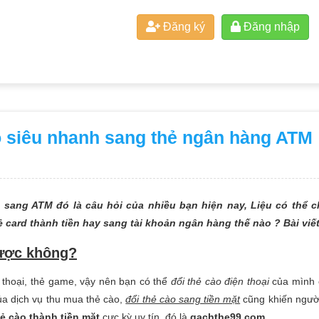
Đăng ký
Đăng nhập
o siêu nhanh sang thẻ ngân hàng ATM
o sang ATM đó là câu hỏi của nhiều bạn hiện nay, Liệu có thể 
ẻ card thành tiền hay sang tài khoản ngân hàng thế nào ? Bài viế
được không?
ện thoại, thẻ game, vậy nên bạn có thể
đổi thẻ cào điện thoại
của mình c
ủa dịch vụ thu mua thẻ cào,
đổi thẻ cào sang tiền mặt
cũng khiến người
hẻ cào thành tiền mặt
cực kỳ uy tín, đó là
gachthe99.com