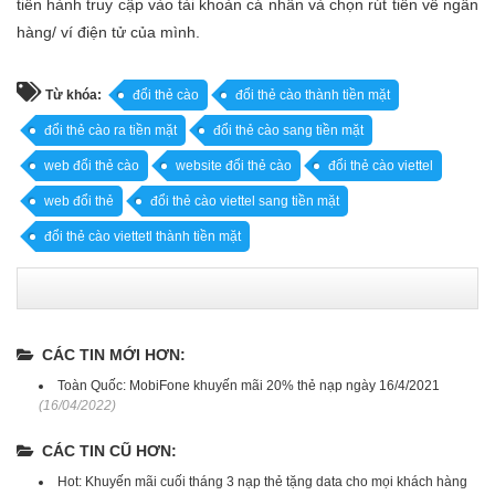
tiến hành truy cập vào tài khoản cá nhân và chọn rút tiền về ngân
hàng/ ví điện tử của mình.
Từ khóa:
đổi thẻ cào
đổi thẻ cào thành tiền mặt
đổi thẻ cào ra tiền mặt
đổi thẻ cào sang tiền mặt
web đổi thẻ cào
website đổi thẻ cào
đổi thẻ cào viettel
web đổi thẻ
đổi thẻ cào viettel sang tiền mặt
đổi thẻ cào viettetl thành tiền mặt
CÁC TIN MỚI HƠN:
Toàn Quốc: MobiFone khuyến mãi 20% thẻ nạp ngày 16/4/2021
(16/04/2022)
CÁC TIN CŨ HƠN:
Hot: Khuyến mãi cuối tháng 3 nạp thẻ tặng data cho mọi khách hàng