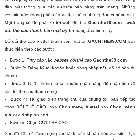
tiền mặt thông qua các website bán hàng trên mạng. Những
website này không phải của Viettel mà là những đơn vị riêng biệt.
Một trong số đó phải kể tới web đổi thẻ
Gachthe99.com
-
web
đổi thẻ cào thành tiền mặt
uy tín
hàng đầu hiện nay.
Để đổi thẻ cào Viettel thành tiền mặt tại
GACHTHE99.COM
bạn
thực hiện theo các bước:
Bước 1: Truy cập vào
website đổi thẻ cào
Gachthe99.com
Bước 2: Đăng ký tài khoản hoặc đăng nhập nếu đã có sẵn tài
khoản.
Bước 3: Nhập thông tin tài khoản ngân hàng để nhận tiền về
khi đổi thẻ cào thành công.
Bước 4: Tại giao diện trang chủ của chúng tôi, bạn tiếp tục
chọn
ĐỔI THẺ CÀO
>>>
Chọn mạng Viettel
>>>
Chọn mệnh
giá
>>>
Nhập số seri
Bước 5: Chọn GỬI THẺ CÀO.
Sau đó tiền sẽ được cộng vào tài khoản khoản trên website. Bạn