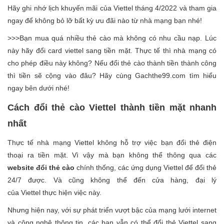
Hãy ghi nhớ lịch khuyến mãi của Viettel tháng 4/2022 và tham gia
ngay để không bỏ lỡ bất kỳ ưu đãi nào từ nhà mạng bạn nhé!
>>>Bạn mua quá nhiều thẻ cào mà không có nhu cầu nạp. Lúc
này hãy đổi card viettel sang tiền mặt. Thực tế thì nhà mạng có
cho phép điều này không? Nếu đổi thẻ cào thành tiền thành công
thì tiền sẽ cộng vào đâu? Hãy cùng Gachthe99.com tìm hiểu
ngay bên dưới nhé!
Cách đổi thẻ cào Viettel thành tiền mặt nhanh
nhất
Thực tế nhà mạng Viettel không hỗ trợ việc bạn đổi thẻ điện
thoại ra tiền mặt. Vì vậy mà bạn không thể thông qua các
website đổi thẻ cào
chính thống, các ứng dụng Viettel để đổi thẻ
24/7 được. Và cũng không thể đến cửa hàng, đại lý
của Viettel thực hiện việc này.
Nhưng hiện nay, với sự phát triển vượt bậc của mạng lưới internet
và công nghệ thông tin, các bạn vẫn có thể đổi thẻ Viettel sang