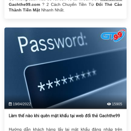
Gachthe99.com
? 2 Cách Chuyển Tiền Từ
Đổi Thẻ Cào
Thành Tiền Mặt
Nhanh Nhất.
19/04/2022
15905
Làm thế nào khi quên mật khẩu tại web đổi thẻ Gachthe99
Hướng dẫn khách hàng lấy lại mật khẩu đăng nhập trên