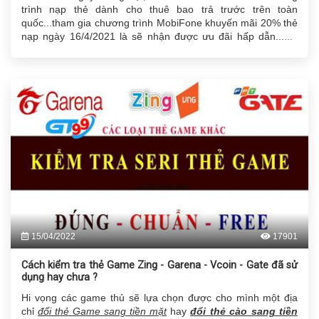
trình nạp thẻ dành cho thuê bao trả trước trên toàn
quốc...tham gia chương trình MobiFone khuyến mãi 20% thẻ
nạp ngày 16/4/2021 là sẽ nhận được ưu đãi hấp dẫn...gia
tăng tài khoản đến mức mong muốn hoặc
đổi thẻ cào
thành tiền mặt
khi không có nhu cầu sử dụng.
15/04/2022
17901
Cách kiểm tra thẻ Game Zing - Garena - Vcoin - Gate đã sử
dụng hay chưa ?
Hi vọng các game thủ sẽ lựa chọn được cho mình một địa
chỉ
đổi thẻ Game sang tiền mặt
hay
đổi thẻ cào sang tiền