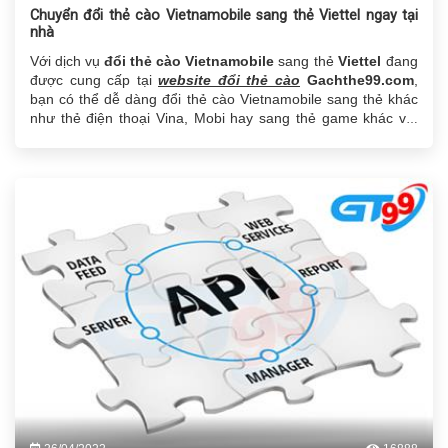
Chuyển đổi thẻ cào Vietnamobile sang thẻ Viettel ngay tại
nhà
Với dịch vụ
đổi thẻ cào
Vietnamobile
sang thẻ
Viettel
đang
được cung cấp tại
website đổi thẻ cào
Gachthe99.com
,
bạn có thể dễ dàng đổi thẻ cào Vietnamobile sang thẻ khác
như thẻ điện thoại Vina, Mobi hay sang thẻ game khác với
mức phí cực rẻ, cùng với đó là cách làm không hề khó, Mọi
thông tin sẽ được chia sẻ qua nội dung dưới đây.