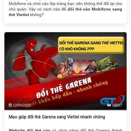
Mobifone và chót cào lớp tráng bạc nên không thể đổi lại cho
chủ quán. Vậy có cách nào để
đổi thẻ cào
Mobifone sang
thẻ Viettel
không?
12/04/2022
16657
Mẹo giúp đổi thẻ Garena sang Viettel nhanh chóng
Website đổi thẻ cào
có chức năng
đổi thẻ Garena thành