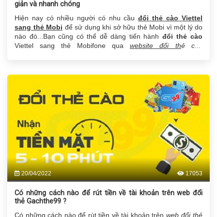
giản và nhanh chóng
Hiện nay có nhiều người có nhu cầu
đổi thẻ cào Viettel
sang thẻ Mobi
để sử dụng khi sở hữu thẻ Mobi vì một lý do
nào đó...Bạn cũng có thể dễ dàng tiến hành
đổi thẻ cào
Viettel sang thẻ Mobifone qua
website đổi thẻ cào
Gachthe99.com
cực đơn giản và dễ dàng.
20/04/2022
17053
Có những cách nào để rút tiền về tài khoản trên web đổi
thẻ Gachthe99 ?
Có những cách nào để rút tiền về tài khoản trên
web đổi thẻ