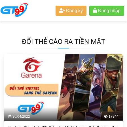
Đăng ký
Đăng nhập
ĐỔI THẺ CÀO RA TIỀN MẶT
30/04/2022
17844