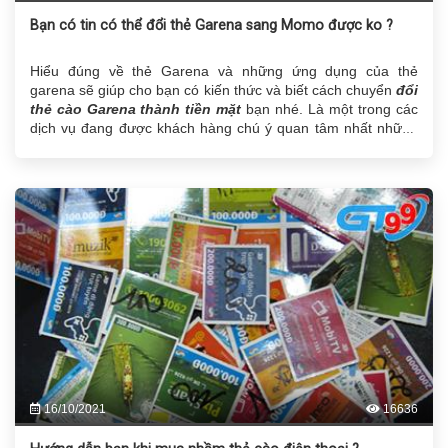
Bạn có tin có thể đổi thẻ Garena sang Momo được ko ?
Hiểu đúng về thẻ Garena và những ứng dụng của thẻ
garena sẽ giúp cho bạn có kiến thức và biết cách chuyển
đổi
thẻ cào Garena thành tiền mặt
bạn nhé. Là một trong các
dịch vụ đang được khách hàng chú ý quan tâm nhất những
ngày gần đây trong đó có dịch vụ là
đổi thẻ cào garena sang
momo
.
16/10/2021
16636