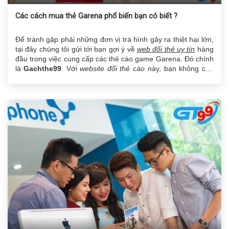
Các cách mua thẻ Garena phổ biến bạn có biết ?
Để tránh gặp phải những đơn vị trá hình gây ra thiệt hại lớn,
tại đây chúng tôi gửi tới bạn gợi ý về
web đổi thẻ uy tín
hàng
đầu trong việc cung cấp các thẻ cào game Garena. Đó chính
là
Gachthe99
. Với
website đổi thẻ cào
này, bạn không còn
phải băn khoăn những điều như mua thẻ game ở đâu.