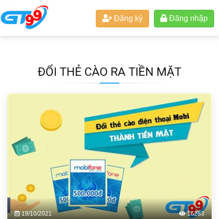
Đăng ký
Đăng nhập
ĐỔI THẺ CÀO RA TIỀN MẶT
19/10/2021
16283