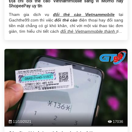
Địa chỉ đổi thẻ cào Vietnammobile sang ví Momo hay
ShopeePay uy tín
Tham gia dịch vụ
đổi thẻ cào Vietnammobile
tại
Gachthe99.com thì việc
đổi thẻ cào
điện thoại hay đổi sang
tiền mặt chẳng có gì khó khăn, chỉ với một vài thao tác đơn
giản, tìm hiểu chi tiết cách
đổi thẻ Vietnammobile thành tiền
Momo hay ShopeePay
dưới đây.
11/10/2021
17036