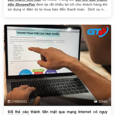
tiền ShopeePay
đem lại rất nhiều lợi ích cho khách hàng khi
sử dụng ví điện tử từ mua bán đến thanh toán.
Dịch vụ này
giúp giải quyết vấn đề
đổi thẻ cào
thành tiền
ShopeePay một cách vô cùng nhanh chóng mà không cần
phải đến các điểm nạp tiền, dù tài khoản ngân hàng của bạn
đang hết tiền và không thể nạp.
27/09/2021
15580
Đổi thẻ cào thành tiền mặt qua mạng Internet có nguy