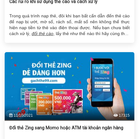
Các rủi ro khi sử dụng thẻ cào và cách xử lý
Trong quá trình nạp thẻ, đôi khi bạn bất cẩn dẫn đến thẻ cào
để nạp bị ướt, mờ số, rách số, mất số nên không thể thực
hiện nạp tiền từ thẻ vào điện thoại được. Nếu bạn chưa biết
cách xử lý,
đổi thẻ cào
, lấy thẻ như thế nào thì hãy cùng theo
dõi bài viết này để biết cách giải quyết nhé!
11/10/2021
17315
Đổi thẻ Zing sang Momo hoặc ATM tài khoản ngân hàng