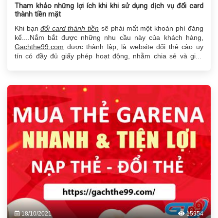
Tham khảo những lợi ích khi khi sử dụng dịch vụ đổi card
thành tiền mặt
Khi bạn
đổi card thành tiền
sẽ phải mất một khoản phí đáng
kể....Nắm bắt được những nhu cầu này của khách hàng,
Gachthe99.com
được thành lập, là website đổi thẻ cào uy
tín có đầy đủ giấy phép hoạt động, nhằm chia sẻ và giúp
khách hàng thực hiện dịch vụ này nhanh chóng, an toàn và
nhận được ưu đãi tốt nhất.
18/10/2021
15954