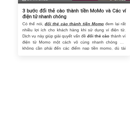
3 bước đổi thẻ cào thành tiền MoMo và Các ví
điện tử nhanh chóng
Có thể nói,
đổi thẻ cào thành tiền Momo
đem lại rất
nhiều lợi ích cho khách hàng khi sử dụng ví điện tử.
Dịch vụ này giúp giải quyết vấn đề
đổi thẻ cào
thành ví
điện tử Momo một cách vô cùng nhanh chóng mà
không cần phải đến các điểm nạp tiền momo, dù tài
khoản ngân hàng của bạn đang hết tiền và không thể
nạp.