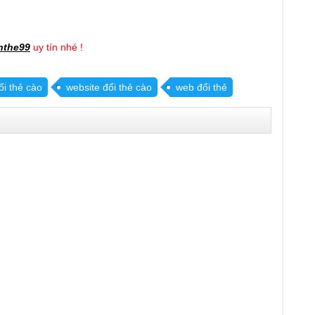
hthe99
uy tín nhé !
i thẻ cào
website đổi thẻ cào
web đổi thẻ