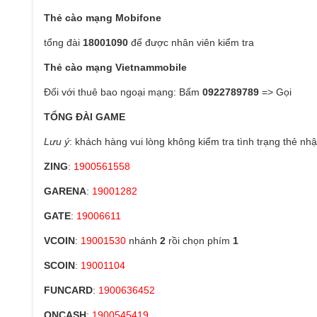
Thẻ cào mạng Mobifone
tổng đài
18001090
để được nhân viên kiểm tra
Thẻ cào mạng Vietnammobile
Đối với thuê bao ngoại mạng: Bấm
0922789789
=> Gọi
TỔNG ĐÀI GAME
Lưu ý
: khách hàng vui lòng không kiểm tra tình trạng thẻ 
ZING
:
1900561558
GARENA
:
19001282
GATE
:
19006611
VCOIN
:
19001530
nhánh
2
rồi chọn phím
1
SCOIN
:
19001104
FUNCARD
:
1900636452
ONCASH
:
1900545419