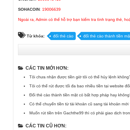
SOHACOIN
:
19006639
Ngoài ra, Admin có thể hỗ trợ bạn kiểm tra tình trạng thẻ, h
Từ khóa:
đổi thẻ cào
đổi thẻ cào thành tiền mặ
CÁC TIN MỚI HƠN:
Tôi chưa nhận được tiền giờ tôi có thể hủy lệnh không
Tôi có thể rút được tối đa bao nhiều tiền tại website đ
Đổi thẻ cào thành tiền mặt có bất hợp pháp hay không
Có thể chuyển tiền từ tài khoản cũ sang tài khoản mới 
Muốn rút tiền trên Gachthe99 thì có phải giao dịch tr
CÁC TIN CŨ HƠN: