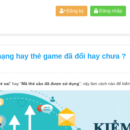
Đăng ký
Đăng nhập
mạng hay thẻ game đã đổi hay chưa ?
ẻ sai
” hay “
Mã thẻ cào đã được sử dụng
”; vậy làm cách nào để kiểm