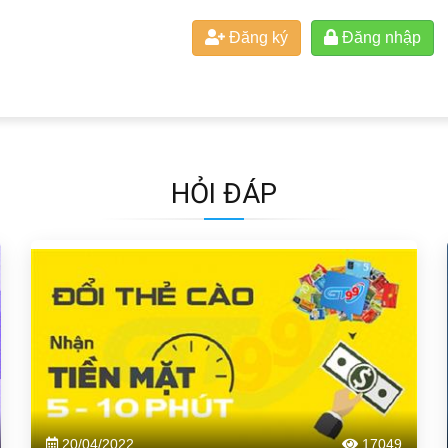
Đăng ký
Đăng nhập
HỎI ĐÁP
20/04/2022
17049